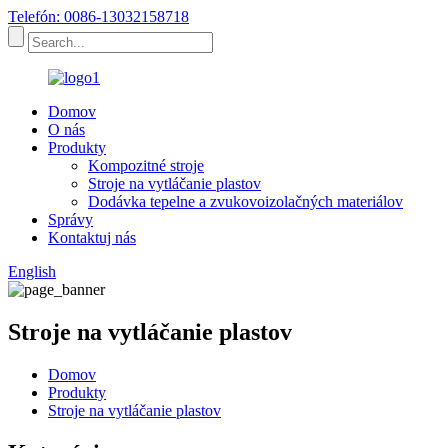
Telefón: 0086-13032158718
Domov
O nás
Produkty
Kompozitné stroje
Stroje na vytláčanie plastov
Dodávka tepelne a zvukovoizolačných materiálov
Správy
Kontaktuj nás
English
Stroje na vytláčanie plastov
Domov
Produkty
Stroje na vytláčanie plastov