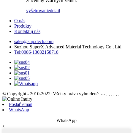
zlúčeniny vzácnych zemín.
vyšetrovanie
detail
O nás
Produkty
Kontaktuj nás
sales@supxtech.com
Suzhou SuperX Advanced Material Technology Co., Ltd.
Tel:0086-13032158718
© Copyright - 2010-2022: Všetky práva vyhradené.
- - , , , , , ,
Poslať email
WhatsApp
WhatsApp
x