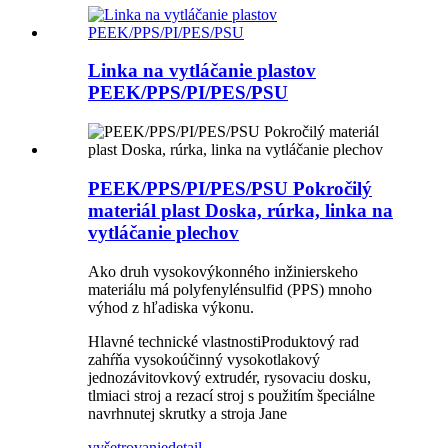
Linka na vytláčanie plastov
PEEK/PPS/PI/PES/PSU
PEEK/PPS/PI/PES/PSU Pokročilý
materiál plast Doska, rúrka, linka na
vytláčanie plechov
Ako druh vysokovýkonného inžinierskeho
materiálu má polyfenylénsulfid (PPS) mnoho
výhod z hľadiska výkonu.
Hlavné technické vlastnostiProduktový rad
zahŕňa vysokoúčinný vysokotlakový
jednozávitovkový extrudér, rysovaciu dosku,
tlmiaci stroj a rezací stroj s použitím špeciálne
navrhnutej skrutky a stroja Jane
vyšetrovanie
detail