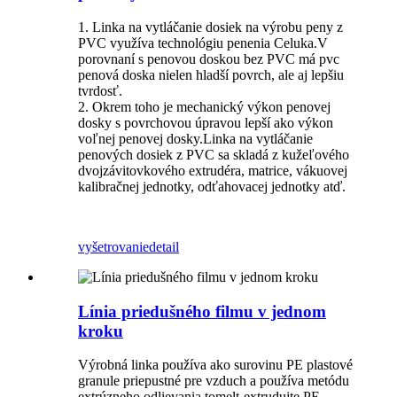
1. Linka na vytláčanie dosiek na výrobu peny z
PVC využíva technológiu penenia Celuka.V
porovnaní s penovou doskou bez PVC má pvc
penová doska nielen hladší povrch, ale aj lepšiu
tvrdosť.
2. Okrem toho je mechanický výkon penovej
dosky s povrchovou úpravou lepší ako výkon
voľnej penovej dosky.Linka na vytláčanie
penových dosiek z PVC sa skladá z kužeľového
dvojzávitovkového extrudéra, matrice, vákuovej
kalibračnej jednotky, odťahovacej jednotky atď.
vyšetrovanie
detail
Línia priedušného filmu v jednom
kroku
Výrobná linka používa ako surovinu PE plastové
granule priepustné pre vzduch a používa metódu
extrúzneho odlievania tomelt-extrudujte PE-