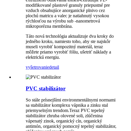
modifikované plastové granuly priepustné pre
vzduch obsahujúce anorganické plnivo cez
plochú matricu a valec je natiahnutý vysokou
rýchlosťou na výrobu sub -nanometrová
mikroporézna membrána.
Táto nová technológia aktualizuje dva kroky do
jedného kroku, namiesto toho, aby ste najskôr
museli vyrobiť kompozitný materiál, teraz
môžete priamo vyrobiť fóliu, ušetriť náklady a
elektrickú energiu.
vyšetrovanie
detail
PVC stabilizátor
So stále prísnejšími environmentálnymi normami
sa stabilizátor komplexu vápnika a zinku stal
priemyselným trendom.Teraz PVC tepelný
stabilizátor zhruba olovené soli, zlúčenina
vápenatý zinok, organický cín, organický
antimón, organický pomocný tepelný stabilizátor,