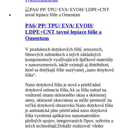
PA6/ PP/ TPU/ EVA/ EVOH/
LDPE+CNT tavné lepiace fólie a
Omentum
V produktoch dotykových fólií, senzoroch,
filmových substrátoch a iných základných
komponentoch využívajúcich špičkové materiály
v nanorozmeroch, takže existujú aj distribútori,
ktorí sa dotýkajú fólie nazývanej „nano dotyková
fólia“.
Nano dotyková fólia je nová a priehľadná
dotyková snímacia fólia.Ak sa fólia nalepí na
vnútornú stranu skleneného okna a sklenenej
steny, sklenené okno/stena sa môže premeniť na
veľkú dotykovú obrazovku.Nano dotyková fólia
je antistatická plne priehľadná nano dotyková
fólia vyrobená aplikáciou nanomateriálov,
plošných spojov, integrovaných čipov, softvéru a
iných technológií.Dokáže realizovať všetky