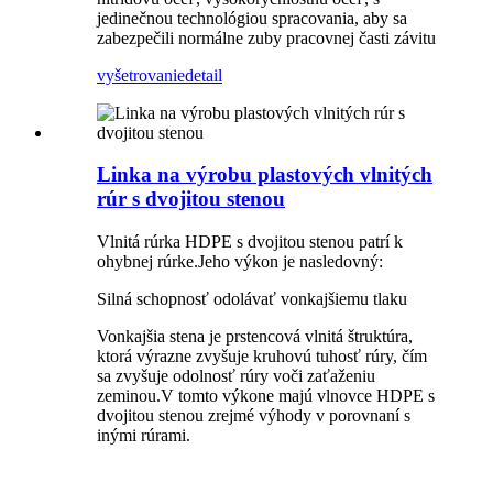
jedinečnou technológiou spracovania, aby sa
zabezpečili normálne zuby pracovnej časti závitu
vyšetrovanie
detail
Linka na výrobu plastových vlnitých
rúr s dvojitou stenou
Vlnitá rúrka HDPE s dvojitou stenou patrí k
ohybnej rúrke.Jeho výkon je nasledovný:
Silná schopnosť odolávať vonkajšiemu tlaku
Vonkajšia stena je prstencová vlnitá štruktúra,
ktorá výrazne zvyšuje kruhovú tuhosť rúry, čím
sa zvyšuje odolnosť rúry voči zaťaženiu
zeminou.V tomto výkone majú vlnovce HDPE s
dvojitou stenou zrejmé výhody v porovnaní s
inými rúrami.