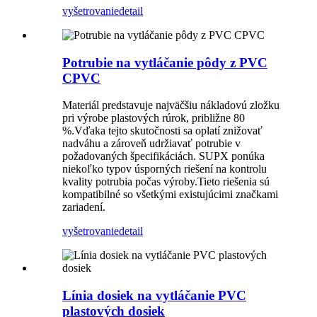
vyšetrovanie
detail
Potrubie na vytláčanie pôdy z PVC
CPVC
Materiál predstavuje najväčšiu nákladovú zložku
pri výrobe plastových rúrok, približne 80
%.Vďaka tejto skutočnosti sa oplatí znižovať
nadváhu a zároveň udržiavať potrubie v
požadovaných špecifikáciách. SUPX ponúka
niekoľko typov úsporných riešení na kontrolu
kvality potrubia počas výroby.Tieto riešenia sú
kompatibilné so všetkými existujúcimi značkami
zariadení.
vyšetrovanie
detail
Línia dosiek na vytláčanie PVC
plastových dosiek