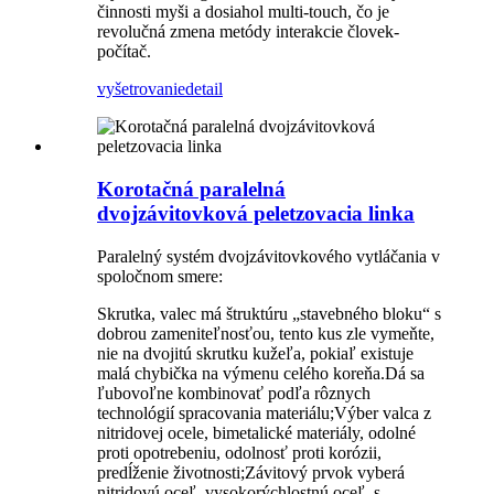
činnosti myši a dosiahol multi-touch, čo je
revolučná zmena metódy interakcie človek-
počítač.
vyšetrovanie
detail
Korotačná paralelná
dvojzávitovková peletzovacia linka
Paralelný systém dvojzávitovkového vytláčania v
spoločnom smere:
Skrutka, valec má štruktúru „stavebného bloku“ s
dobrou zameniteľnosťou, tento kus zle vymeňte,
nie na dvojitú skrutku kužeľa, pokiaľ existuje
malá chybička na výmenu celého koreňa.Dá sa
ľubovoľne kombinovať podľa rôznych
technológií spracovania materiálu;Výber valca z
nitridovej ocele, bimetalické materiály, odolné
proti opotrebeniu, odolnosť proti korózii,
predĺženie životnosti;Závitový prvok vyberá
nitridovú oceľ, vysokorýchlostnú oceľ, s